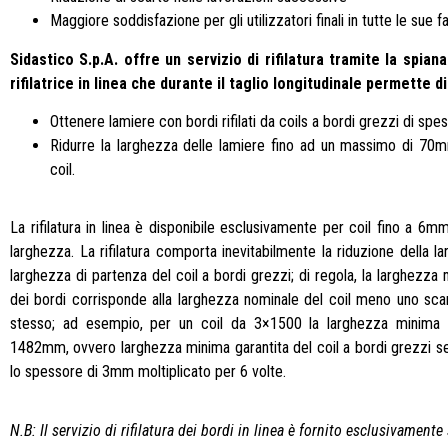
Maggiore soddisfazione per gli utilizzatori finali in tutte le sue fa
Sidastico S.p.A. offre un servizio di rifilatura tramite la spia
rifilatrice in linea che durante il taglio longitudinale permette di
Ottenere lamiere con bordi rifilati da coils a bordi grezzi di 
Ridurre la larghezza delle lamiere fino ad un massimo di 70m
coil.
La rifilatura in linea è disponibile esclusivamente per coil fino a 
larghezza. La rifilatura comporta inevitabilmente la riduzione della la
larghezza di partenza del coil a bordi grezzi; di regola, la larghezza m
dei bordi corrisponde alla larghezza nominale del coil meno uno scar
stesso; ad esempio, per un coil da 3×1500 la larghezza minima gar
1482mm, ovvero larghezza minima garantita del coil a bordi grez
lo spessore di 3mm moltiplicato per 6 volte.
N.B: Il servizio di rifilatura dei bordi in linea è fornito esclusivamente