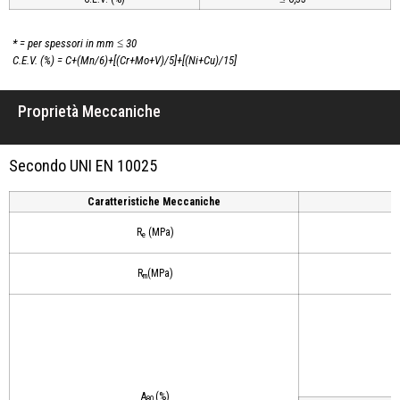
* = per spessori in mm ≤ 30
C.E.V. (%) = C+(Mn/6)+[(Cr+Mo+V)/5]+[(Ni+Cu)/15]
Proprietà Meccaniche
Secondo UNI EN 10025
Caratteristiche Meccaniche
R
(MPa)
e
R
(MPa)
m
A
(%)
80