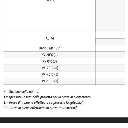
A
(%)
5
Bend Test 180°
KV 20°C (J)
KV 0°C (J)
KV -20°C (J)
KV -40°C (J)
KV -50°C (J)
* = Opzione della norma
t = spessore in mm della provetta per la prova di piegamento
L = Prove di trazione effettuate su provette longitudinali
T = Prove di piega effettuate su provette trasversali