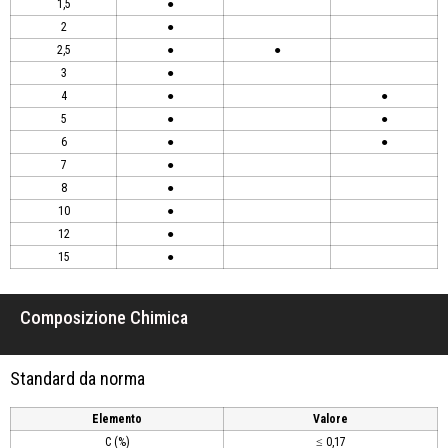
1,5
●
2
●
2,5
●
●
3
●
4
●
●
5
●
●
6
●
●
7
●
8
●
10
●
12
●
15
●
Composizione Chimica
Standard da norma
Elemento
Valore
C (%)
≤ 0,17