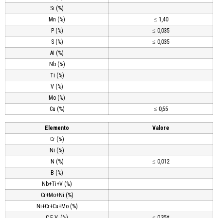
Si (%)
Mn (%)
≤ 1,40
P (%)
≤ 0,035
S (%)
≤ 0,035
AI (%)
Nb (%)
Ti (%)
V (%)
Mo (%)
Cu (%)
≤ 0,55
Elemento
Valore
Cr (%)
Ni (%)
N (%)
≤ 0,012
B (%)
Nb+Ti+V (%)
Cr+Mo+Ni (%)
Ni+Cr+Cu+Mo (%)
C.E.V. (%)
≤ 0,35*