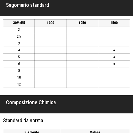
Sagomario standard
30MnB5
1000
1250
1500
2
2,5
3
4
●
5
●
6
●
8
10
12
Composizione Chimica
Standard da norma
Elemento
Valore