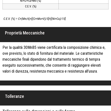
Ni+Cr+Cu+Mo (%)
C.E.V. (%)
C.E.V. (%) = C+(Mn/6)+[(Cr+Mo+V)/5]+[(Ni+Cu)/15]
Proprietà Meccaniche
Per la qualità 30MnB5 viene certificata la composizione chimica e,
ove previsto, lo stato di fornitura del materiale. Le caratteristiche
meccaniche finali dipendono dal trattamento termico di tempra
eseguito successivamente, che consente di raggiungere elevati
valori di durezza, resistenza meccanica e resistenza all’usura.
Tolleranze