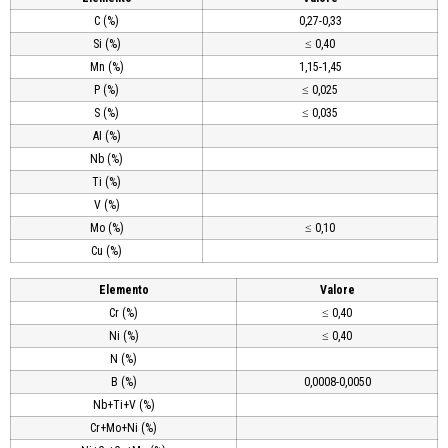
C (%)
0,27-0,33
Si (%)
≤ 0,40
Mn (%)
1,15-1,45
P (%)
≤ 0,025
S (%)
≤ 0,035
AI (%)
Nb (%)
Ti (%)
V (%)
Mo (%)
≤ 0,10
Cu (%)
Elemento
Valore
Cr (%)
≤ 0,40
Ni (%)
≤ 0,40
N (%)
B (%)
0,0008-0,0050
Nb+Ti+V (%)
Cr+Mo+Ni (%)