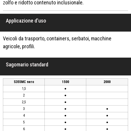
zolfo e ridotto contenuto inclusionale.
Applicazione d’uso
Veicoli da trasporto, containers, serbatoi, macchine
agricole, profili.
Sagomario standard
S355MC nero
1500
2000
1,5
●
2
●
2,5
●
3
●
●
4
●
●
5
●
●
6
●
●