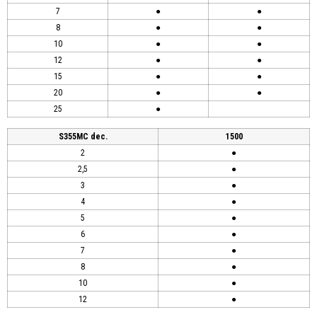
7
●
●
8
●
●
10
●
●
12
●
●
15
●
●
20
●
●
25
●
S355MC dec.
1500
2
●
2,5
●
3
●
4
●
5
●
6
●
7
●
8
●
10
●
12
●