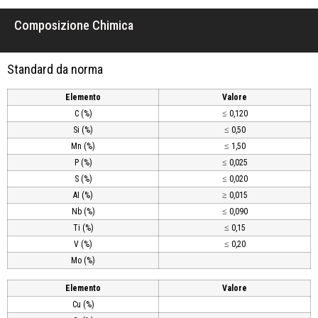
Composizione Chimica
Standard da norma
Elemento
Valore
C (%)
≤ 0,120
Si (%)
≤ 0,50
Mn (%)
≤ 1,50
P (%)
≤ 0,025
S (%)
≤ 0,020
AI (%)
≥ 0,015
Nb (%)
≤ 0,090
Ti (%)
≤ 0,15
V (%)
≤ 0,20
Mo (%)
Elemento
Valore
Cu (%)