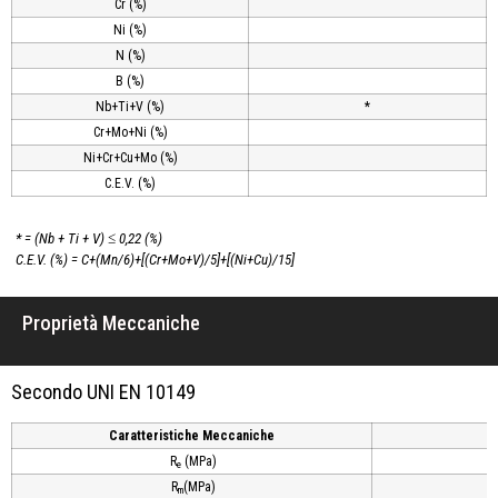
Cr (%)
Ni (%)
N (%)
B (%)
Nb+Ti+V (%)
*
Cr+Mo+Ni (%)
Ni+Cr+Cu+Mo (%)
C.E.V. (%)
* = (Nb + Ti + V) ≤ 0,22 (%)
C.E.V. (%) = C+(Mn/6)+[(Cr+Mo+V)/5]+[(Ni+Cu)/15]
Proprietà Meccaniche
Secondo UNI EN 10149
Caratteristiche Meccaniche
R
(MPa)
e
R
(MPa)
m