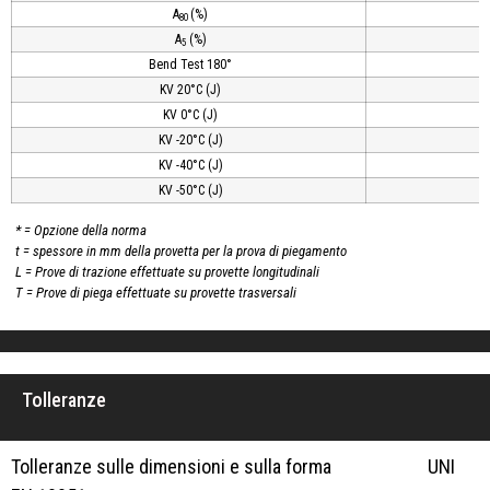
A
(%)
80
A
(%)
5
Bend Test 180°
KV 20°C (J)
KV 0°C (J)
KV -20°C (J)
KV -40°C (J)
KV -50°C (J)
* = Opzione della norma
t = spessore in mm della provetta per la prova di piegamento
L = Prove di trazione effettuate su provette longitudinali
T = Prove di piega effettuate su provette trasversali
Tolleranze
Tolleranze sulle dimensioni e sulla forma UNI