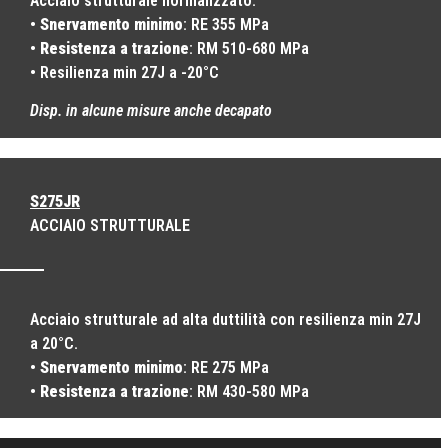
Acciaio strutturale normalizzato.
•
Snervamento minimo
: RE 355 MPa
•
Resistenza a trazione
: RM 510-680 MPa
• Resilienza min 27J a -20°C
Disp. in alcune misure anche decapato
S275JR
ACCIAIO STRUTTURALE
Acciaio strutturale ad alta duttilità con resilienza min 27J
a 20°C.
•
Snervamento minimo
: RE 275 MPa
•
Resistenza a traz
ione
: RM 430-580 MPa