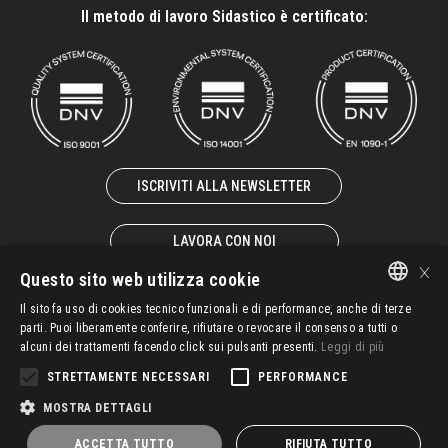
Il metodo di lavoro Sidastico è certificato:
ISCRIVITI ALLA NEWSLETTER
LAVORA CON NOI
×
Questo sito web utilizza cookie
Il sito fa uso di cookies tecnico funzionali e di performance, anche di terze
ITALIAN
parti. Puoi liberamente conferire, rifiutare o revocare il consenso a tutti o
alcuni dei trattamenti facendo click sui pulsanti presenti.
Leggi di più
© 2025 – SIDASTICO SPA UNIPERSONALE – P. IVA 02931940247
EN-GB
STRETTAMENTE NECESSARI
PERFORMANCE
FR-FR
C.G.V.
Politica SGI
Whisteblowing
Privacy
MOSTRA DETTAGLI
DE-DE
ACCETTA TUTTO
RIFIUTA TUTTO