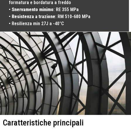
formatura e bordatura a freddo
•
Snervamento minimo
: RE 355 MPa
•
Resistenza a trazione
: RM 510-680 MPa
• Resilienza min 27J a -40°C
Caratteristiche principali