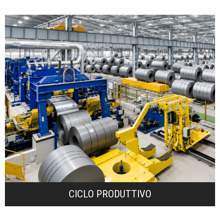
le cui esigenze mutano costantemente.
ogni fase di processo per rispondere ad un mercato
tracciabilità hanno portato una migliore reattività in
controllo di tutti i flussi aziendali trasparenza e
dei sistemi gestionali per garantire un preciso
investimenti in business intelligence e innovazione
l’azienda offre servizi sartoriali ai clienti. Gli
marcatura imballo ed etichettatura automatica
Con le sue tre linee di spianatura, spazzolatura,
CICLO PRODUTTIVO
CICLO PRODUTTIVO