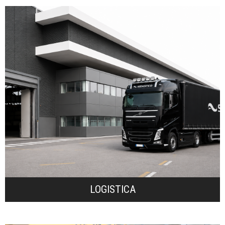
Sidastico” - le migliori aziende mondiali.
ed affidabile capace di servire - con “acciai di qualità
monte della catena con la scelta di un partner preciso
clientela che ha capito che il successo comincia a
Africa, dei Paesi Arabi e del Medio Oriente ad una
prodotto in gran parte dei Paesi dell’Europa, del Nord
Il servizio logistico permette di consegnare il
LOGISTICA
LOGISTICA