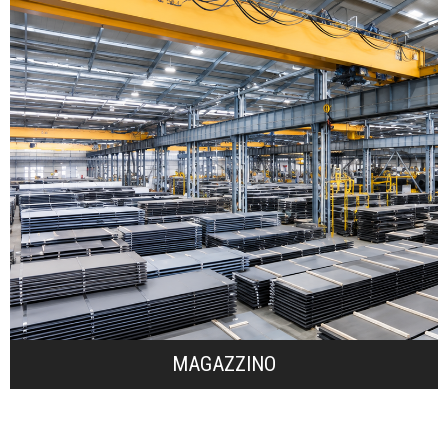
carbonio, tagliate a misura just-in time.
tipo di fabbisogno di lamiere in acciai speciali al
consente all’azienda di soddisfare pressoché ogni
che, con oltre 50.000 tonnellate di coils d’acciao,
l’assortimento costante e differenziato di magazzino
Indiscusso punto di forza di Sidastico è
MAGAZZINO
MAGAZZINO