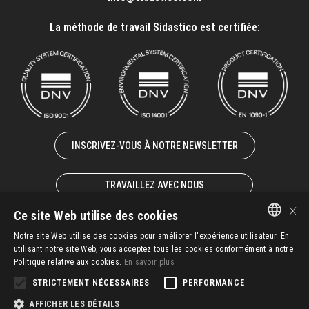
La méthode de travail Sidastico est certifiée:
INSCRIVEZ-VOUS À NOTRE NEWSLETTER
TRAVAILLEZ AVEC NOUS
×
Ce site Web utilise des cookies
Notre site Web utilise des cookies pour améliorer l'expérience utilisateur. En
ITALIAN
utilisant notre site Web, vous acceptez tous les cookies conformément à notre
© 2025 – SIDASTICO SPA UNIPERSONALE – P. IVA 02931940247
Politique relative aux cookies.
En savoir plus
EN-GB
STRICTEMENT NÉCESSAIRES
PERFORMANCE
FR-FR
G.T.C.
IMS Policy
Whistleblowing
Privacy
AFFICHER LES DÉTAILS