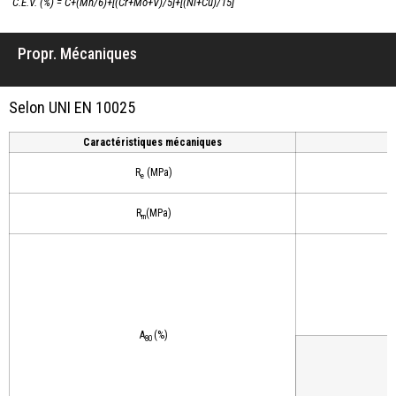
C.E.V. (%) = C+(Mn/6)+[(Cr+Mo+V)/5]+[(Ni+Cu)/15]
Propr. Mécaniques
Selon UNI EN 10025
Caractéristiques mécaniques
R
(MPa)
e
R
(MPa)
m
A
(%)
80