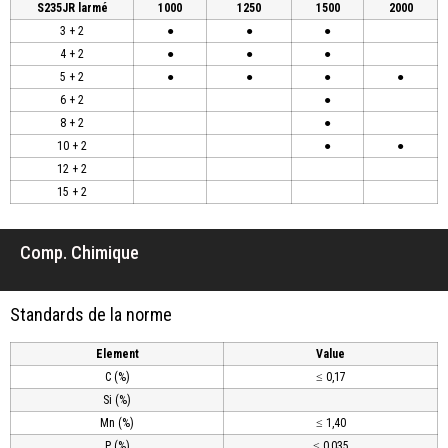
S235JR larmé
1000
1250
1500
2000
3 + 2
●
●
●
4 + 2
●
●
●
5 + 2
●
●
●
●
6 + 2
●
8 + 2
●
10 + 2
●
●
12 + 2
15 + 2
Comp. Chimique
Standards de la norme
Element
Value
C (%)
≤ 0,17
Si (%)
Mn (%)
≤ 1,40
P (%)
≤ 0,035