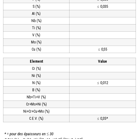
S (%)
≤ 0,035
AI (%)
Nb (%)
Ti (%)
V (%)
Mo (%)
Cu (%)
≤ 0,55
Element
Value
Cr (%)
Ni (%)
N (%)
≤ 0,012
B (%)
Nb+Ti+V (%)
Cr+Mo+Ni (%)
Ni+Cr+Cu+Mo (%)
C.E.V. (%)
≤ 0,35*
* = pour des épaisseurs en ≤ 30