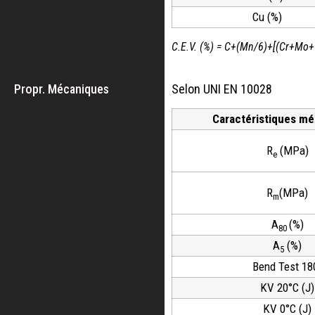
Cu (%)
C.E.V. (%) = C+(Mn/6)+[(Cr+Mo+
Propr. Mécaniques
Selon UNI EN 10028
Caractéristiques m
R
(MPa)
e
R
(MPa)
m
A
(%)
80
A
(%)
5
Bend Test 18
KV 20°C (J)
KV 0°C (J)