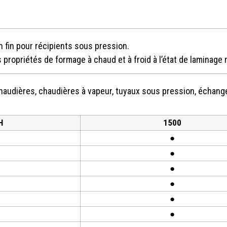
n fin pour récipients sous pression.
propriétés de formage à chaud et à froid à l’état de laminage 
haudières, chaudières à vapeur, tuyaux sous pression, échan
H
1500
●
●
●
●
●
●