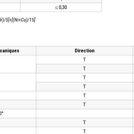
≤ 0,30
V)/5]+[(Ni+Cu)/15]
écaniques
Direction
T
T
T
T
T
T
0°
T
T