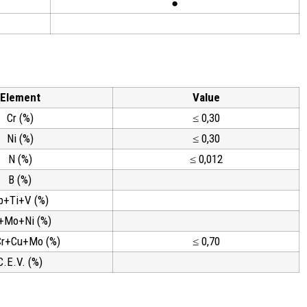
●
Element
Value
Cr (%)
≤ 0,30
Ni (%)
≤ 0,30
N (%)
≤ 0,012
B (%)
b+Ti+V (%)
+Mo+Ni (%)
Cr+Cu+Mo (%)
≤ 0,70
C.E.V. (%)