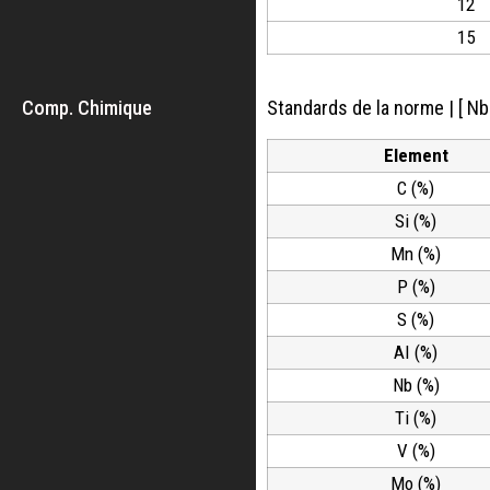
12
15
Comp. Chimique
Standards de la norme | [ Nb
Element
C (%)
Si (%)
Mn (%)
P (%)
S (%)
AI (%)
Nb (%)
Ti (%)
V (%)
Mo (%)