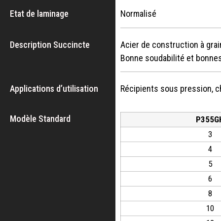
Etat de laminage
Normalisé
Description Succincte
Acier de construction à grai
Bonne soudabilité et bonnes 
Applications d’utilisation
Récipients sous pression, c
Modèle Standard
P355G
3
4
5
6
8
10