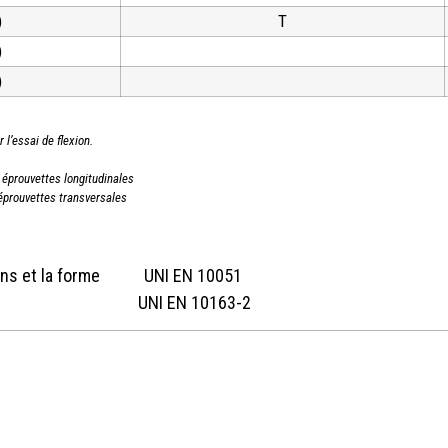
)
T
)
)
 l’essai de flexion.
 éprouvettes longitudinales
 éprouvettes transversales
sions et la forme UNI EN 10051
ace UNI EN 10163-2