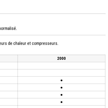
normalisé.
geurs de chaleur et compresseurs.
2000
●
●
●
●