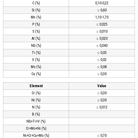
C (%)
0,10-0,22
Si (%)
≤ 0,60
Mn (%)
1,10-1,70
P (%)
≤ 0,025
S (%)
≤ 0,010
AI (%)
≥ 0,020
Nb (%)
≤ 0,040
Ti (%)
≤ 0,03
V (%)
≤ 0,02
Mo (%)
≤ 0,08
Cu (%)
≤ 0,30
Element
Value
Cr (%)
≤ 0,30
Ni (%)
≤ 0,30
N (%)
≤ 0,012
B (%)
Nb+Ti+V (%)
Cr+Mo+Ni (%)
Ni+Cr+Cu+Mo (%)
≤ 0,70