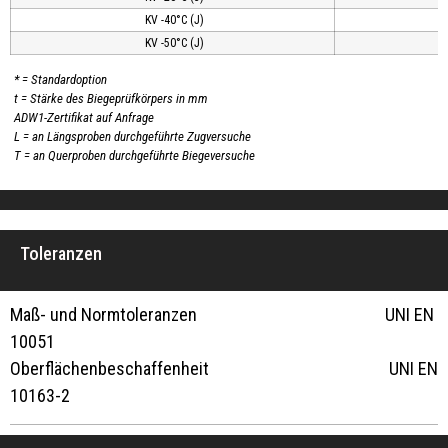
KV -40°C (J)
KV -50°C (J)
* = Standardoption
t = Stärke des Biegeprüfkörpers in mm
ADW1-Zertifikat auf Anfrage
L = an Längsproben durchgeführte Zugversuche
T = an Querproben durchgeführte Biegeversuche
Toleranzen
Maß- und Normtoleranzen UNI EN
10051
Oberflächenbeschaffenheit UNI EN
10163-2