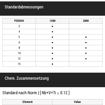
Standardabmessungen
P355GH
1500
2000
3
●
4
●
5
●
●
6
●
●
8
●
●
10
●
●
12
●
●
15
●
Chem. Zusammensetzung
Standard nach Norm | [ Nb+V+Ti ≤ 0.12 ]
Element
Value