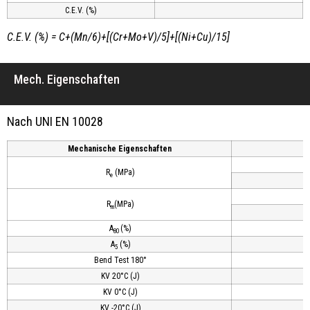
C.E.V. (%)
C.E.V. (%) = C+(Mn/6)+[(Cr+Mo+V)/5]+[(Ni+Cu)/15]
Mech. Eigenschaften
Nach UNI EN 10028
Mechanische Eigenschaften
R
(MPa)
e
R
(MPa)
m
A
(%)
80
A
(%)
5
Bend Test 180°
KV 20°C (J)
KV 0°C (J)
KV -20°C (J)