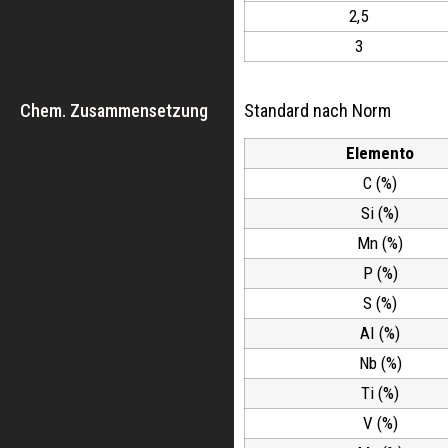
2,5
3
Chem. Zusammensetzung
Standard nach Norm
Elemento
C (%)
Si (%)
Mn (%)
P (%)
S (%)
AI (%)
Nb (%)
Ti (%)
V (%)