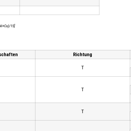
Ni+Cu)/15]
schaften
Richtung
T
T
T