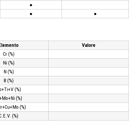
●
●
●
Elemento
Valore
Cr (%)
Ni (%)
N (%)
B (%)
b+Ti+V (%)
+Mo+Ni (%)
Cr+Cu+Mo (%)
C.E.V. (%)