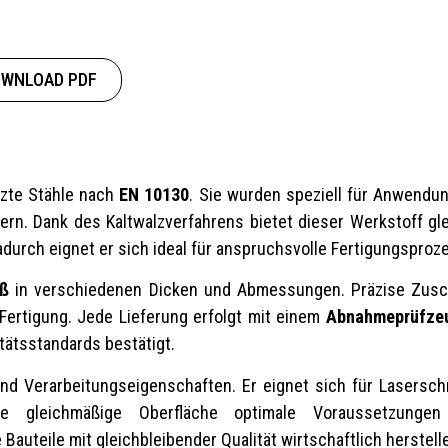
WNLOAD PDF
lzte Stähle nach
EN 10130
. Sie wurden speziell für Anwendun
dern. Dank des Kaltwalzverfahrens bietet dieser Werkstoff g
durch eignet er sich ideal für anspruchsvolle Fertigungsproz
aß
in verschiedenen Dicken und Abmessungen. Präzise Zuschn
 Fertigung. Jede Lieferung erfolgt mit einem
Abnahmeprüfzeu
tätsstandards bestätigt.
 Verarbeitungseigenschaften. Er eignet sich für Laserschn
die gleichmäßige Oberfläche optimale Voraussetzunge
uteile mit gleichbleibender Qualität wirtschaftlich herstell