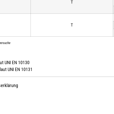
T
T
versuche
ut UNI EN 10130
laut UNI EN 10131
serklärung