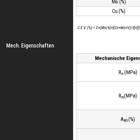
Mo (%)
Cu (%)
C.E.V. (%) = C+(Mn/6)+[(Cr+Mo+V)/5]+[(
Mech. Eigenschaften
Mechanische Eigen
R
(MPa)
e
R
(MPa)
m
A
(%)
80