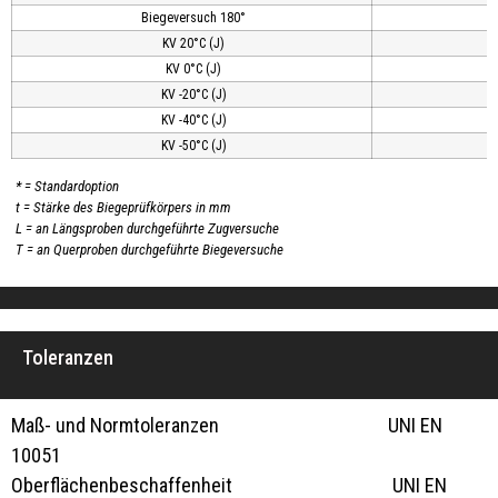
Biegeversuch 180°
KV 20°C (J)
KV 0°C (J)
KV -20°C (J)
KV -40°C (J)
KV -50°C (J)
* = Standardoption
t = Stärke des Biegeprüfkörpers in mm
L = an Längsproben durchgeführte Zugversuche
T = an Querproben durchgeführte Biegeversuche
Toleranzen
Maß- und Normtoleranzen UNI EN
10051
Oberflächenbeschaffenheit UNI EN