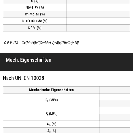
B (%)
Nb+Ti+V (%)
Cr+Mo+Ni (%)
Ni+Cr+Cu+Mo (%)
C.E.V. (%)
C.E.V. (%) = C+(Mn/6)+[(Cr+Mo+V)/5]+[(Ni+Cu)/15]
Mech. Eigenschaften
Nach UNI EN 10028
Mechanische Eigenschaften
R
(MPa)
e
R
(MPa)
m
A
(%)
80
A
(%)
5