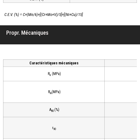
C.E.V. (%) = C+(Mn/6)+[(Cr+Mo+V)/5]+[(Ni+Cu)/15]
Propr. Mécaniques
Caractéristiques mécaniques
R
(MPa)
e
R
(MPa)
m
A
(%)
80
r
90