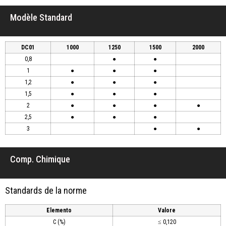
Modèle Standard
DC01
1000
1250
1500
2000
0,8
●
●
1
●
●
●
1,2
●
●
●
1,5
●
●
●
2
●
●
●
●
2,5
●
●
●
3
●
●
Comp. Chimique
Standards de la norme
Elemento
Valore
C (%)
≤ 0,120