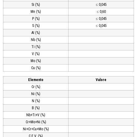
Si (%)
≤ 0,045
Mn (%)
≤ 0,60
P (%)
≤ 0,045
S (%)
≤ 0,045
AI (%)
Nb (%)
Ti (%)
V (%)
Mo (%)
Cu (%)
Elemento
Valore
Cr (%)
Ni (%)
N (%)
B (%)
Nb+Ti+V (%)
Cr+Mo+Ni (%)
Ni+Cr+Cu+Mo (%)
C.E.V. (%)