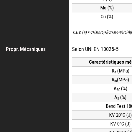
Mo (%)
Cu (%)
C.E.V. (%) = C+(Mn/6)+[(Cr+Mo+V)/5]+[(
Propr. Mécaniques
Selon UNI EN 10025-5
Caractéristiques m
R
(MPa)
e
R
(MPa)
m
A
(%)
80
A
(%)
5
Bend Test 18
KV 20°C (J)
KV 0°C (J)