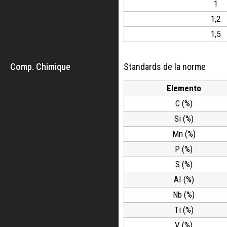
1
1,2
1,5
Comp. Chimique
Standards de la norme
Elemento
C (%)
Si (%)
Mn (%)
P (%)
S (%)
AI (%)
Nb (%)
Ti (%)
V (%)