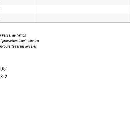
)
)
)
 l’essai de flexion
 éprouvettes longitudinales
 éprouvettes transversales
0051
63-2