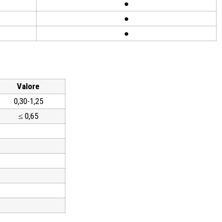
●
●
●
Valore
0,30-1,25
≤ 0,65