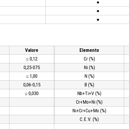
●
●
●
Valore
Elemento
≤ 0,12
Cr (%)
0,25-075
Ni (%)
≤ 1,00
N (%)
0,06-0,15
B (%)
≤ 0,030
Nb+Ti+V (%)
Cr+Mo+Ni (%)
Ni+Cr+Cu+Mo (%)
C.E.V. (%)