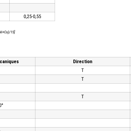
0,25-0,55
Ni+Cu)/15]
écaniques
Direction
T
T
T
0°