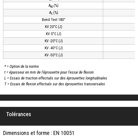
A
(%)
80
A
(%)
5
Bend Test 180°
KV 20°C (J)
KV 0°C (J)
KV -20°C (J)
KV -40°C (J)
KV -50°C (J)
* = Option de la norme
t = épaisseur en mm de l’éprouvette pour l’essai de flexion
L = Essais de traction effectués sur des éprouvettes longitudinales
T = Essais de flexion effectués sur des éprouvettes transversales
Tolérances
Dimensions et forme : EN 10051