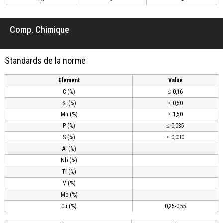
Comp. Chimique
Standards de la norme
Element
Value
C (%)
≤ 0,16
Si (%)
≤ 0,50
Mn (%)
≤ 1,50
P (%)
≤ 0,035
S (%)
≤ 0,030
AI (%)
Nb (%)
Ti (%)
V (%)
Mo (%)
Cu (%)
0,25-0,55