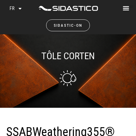
FR
SIDASTIC-ON
TÔLE CORTEN
SSABWeathering355®