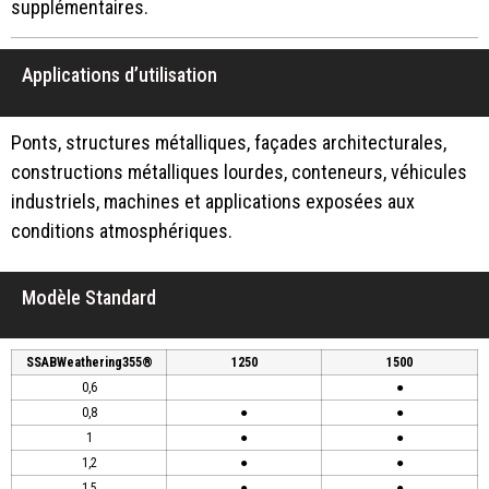
supplémentaires.
Applications d’utilisation
Ponts, structures métalliques, façades architecturales,
constructions métalliques lourdes, conteneurs, véhicules
industriels, machines et applications exposées aux
conditions atmosphériques.
Modèle Standard
SSABWeathering355®
1250
1500
0,6
●
0,8
●
●
1
●
●
1,2
●
●
1,5
●
●