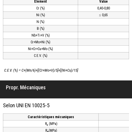
Element
Value
Cr (%)
0,40-0,80
Ni (%)
≤ 0,65
N (%)
B (%)
Nb+Ti+V (%)
Cr+Mo+Ni (%)
Ni+Cr+Cu+Mo (%)
C.E.V. (%)
C.E.V. (%) = C+(Mn/6)+[(Cr+Mo+V)/5]+[(Ni+Cu)/15]
Propr. Mécaniques
Selon UNI EN 10025-5
Caractéristiques mécaniques
R
(MPa)
e
R
(MPa)
m