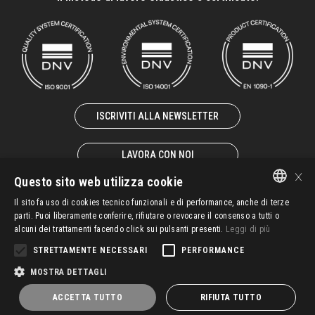
ISCRIVITI ALLA NEWSLETTER
LAVORA CON NOI
×
Questo sito web utilizza cookie
Il sito fa uso di cookies tecnico funzionali e di performance, anche di terze
ITALIAN
parti. Puoi liberamente conferire, rifiutare o revocare il consenso a tutti o
alcuni dei trattamenti facendo click sui pulsanti presenti.
Leggi di più
© 2025 – SIDASTICO SPA UNIPERSONALE – P. IVA 02931940247
EN-GB
STRETTAMENTE NECESSARI
PERFORMANCE
FR-FR
C.G.V.
Politica SGI
Whisteblowing
Privacy
MOSTRA DETTAGLI
DE-DE
ACCETTA TUTTO
RIFIUTA TUTTO