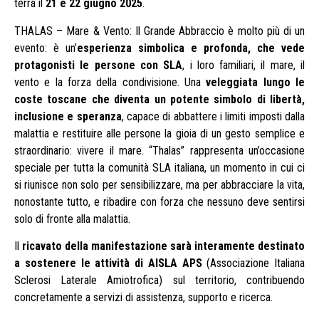
terrà il
21 e 22 giugno 2025
.
THALAS – Mare & Vento: Il Grande Abbraccio è molto più di un
evento: è un’
esperienza simbolica e profonda, che vede
protagonisti le persone con SLA
, i loro familiari, il mare, il
vento e la forza della condivisione. Una
veleggiata lungo le
coste toscane che diventa un potente simbolo di libertà,
inclusione e speranza
, capace di abbattere i limiti imposti dalla
malattia e restituire alle persone la gioia di un gesto semplice e
straordinario: vivere il mare. “Thalas” rappresenta un’occasione
speciale per tutta la comunità SLA italiana, un momento in cui ci
si riunisce non solo per sensibilizzare, ma per abbracciare la vita,
nonostante tutto, e ribadire con forza che nessuno deve sentirsi
solo di fronte alla malattia.
Il
ricavato della manifestazione sarà interamente destinato
a sostenere le attività di AISLA APS
(Associazione Italiana
Sclerosi Laterale Amiotrofica) sul territorio, contribuendo
concretamente a servizi di assistenza, supporto e ricerca.