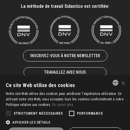
La méthode de travail Sidastico est certifiée:
INSCRIVEZ-VOUS À NOTRE NEWSLETTER
TRAVAILLEZ AVEC NOUS
×
Ce site Web utilise des cookies
Notre site Web utilise des cookies pour améliorer l'expérience utilisateur. En
ITALIAN
utilisant notre site Web, vous acceptez tous les cookies conformément à notre
© 2025 – SIDASTICO SPA UNIPERSONALE – P. IVA 02931940247
Politique relative aux cookies.
En savoir plus
EN-GB
STRICTEMENT NÉCESSAIRES
PERFORMANCE
FR-FR
G.T.C.
IMS Policy
Whistleblowing
Privacy
AFFICHER LES DÉTAILS
DE-DE