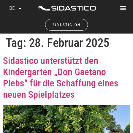
DE
SIDASTIC-ON
Tag:
28. Februar 2025
Sidastico unterstützt den
Kindergarten „Don Gaetano
Plebs“ für die Schaffung eines
neuen Spielplatzes