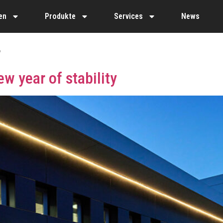
en
Produkte
Services
News
4
ew year of stability